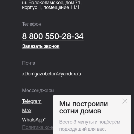
Раздельный сбор и вывоз мусора;
ш. Волоколамское, дом 71,
корпус 1, помещение 11/1
Покупка и установка бытовки.
Телефон
8 800 550-28-34
Заказать звонок
Заказать звонок
Почта
xDomgazobeton@yandex.ru
Мессенджеры
Telegram
Мы построили
сотни домов
Max
WhatsApp*
Всего 3 минуты и подберём
Политика конфиденциальности
подходящий для вас.