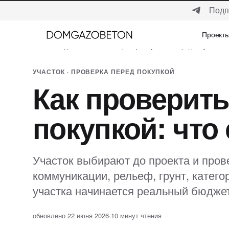
Подп
Проект
Проект
Главная
/
Журнал
/
Участок
/
Как проверить участок перед покупкой
УЧАСТОК · ПРОВЕРКА ПЕРЕД ПОКУПКОЙ
Как проверить
покупкой: что
Участок выбирают до проекта и пров
коммуникации, рельеф, грунт, катего
участка начинается реальный бюджет
обновлено 22 июня 2026
·
10 минут чтения