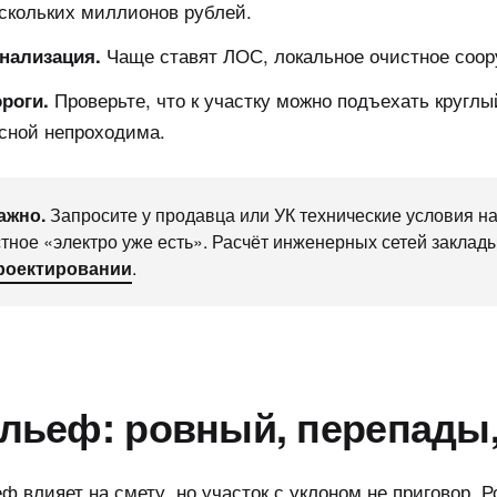
скольких миллионов рублей.
Чаще ставят ЛОС, локальное очистное соор
нализация.
Проверьте, что к участку можно подъехать круглый
роги.
сной непроходима.
ажно.
Запросите у продавца или УК технические условия на 
стное «электро уже есть». Расчёт инженерных сетей закла
роектировании
.
льеф: ровный, перепады
ф влияет на смету, но участок с уклоном не приговор. 