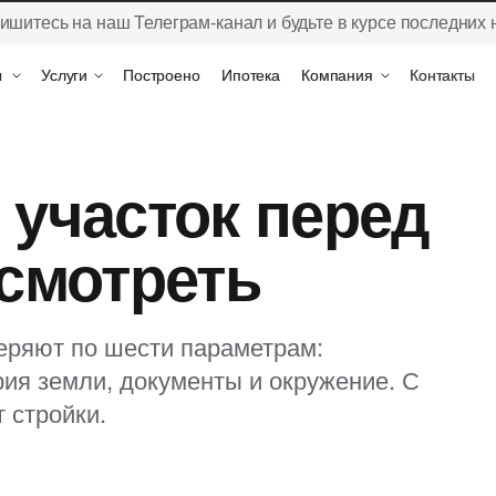
ишитесь на наш Телеграм-канал и будьте в курсе последних 
ы
ы
Услуги
Услуги
Построено
Построено
Ипотека
Ипотека
Компания
Компания
Контакты
Контакты
 участок перед
 смотреть
еряют по шести параметрам:
рия земли, документы и окружение. С
 стройки.