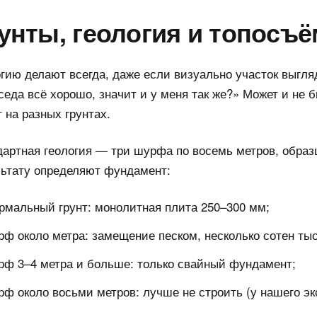
унты, геология и топосъё
гию делают всегда, даже если визуально участок выгля
седа всё хорошо, значит и у меня так же?» Может и не 
 на разных грунтах.
артная геология — три шурфа по восемь метров, образ
льтату определяют фундамент:
рмальный грунт: монолитная плита 250–300 мм;
рф около метра: замещение песком, несколько сотен ты
рф 3–4 метра и больше: только свайный фундамент;
рф около восьми метров: лучше не строить (у нашего эк