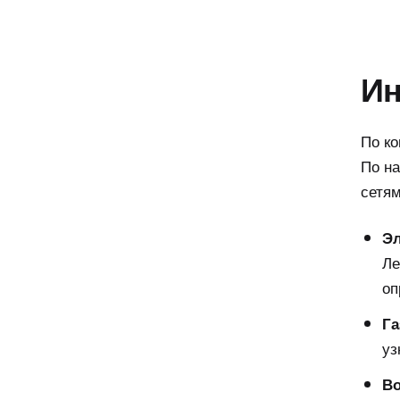
Ин
По ко
По н
сетям
Эл
Ле
оп
Га
уз
Во