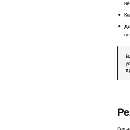
не
Ка
До
ве
В
у
п
Ре
Релье