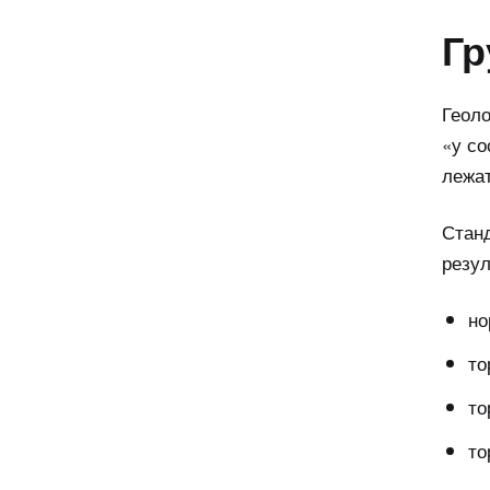
Гр
Геоло
«у со
лежат
Станд
резу
но
то
то
то