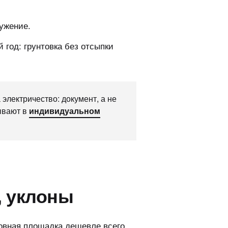
ужение.
 год: грунтовка без отсыпки
электричество: документ, а не
дывают в
индивидуальном
, уклоны
Ровная площадка дешевле всего,