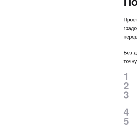
По
Проек
градо
пере
Без д
точну