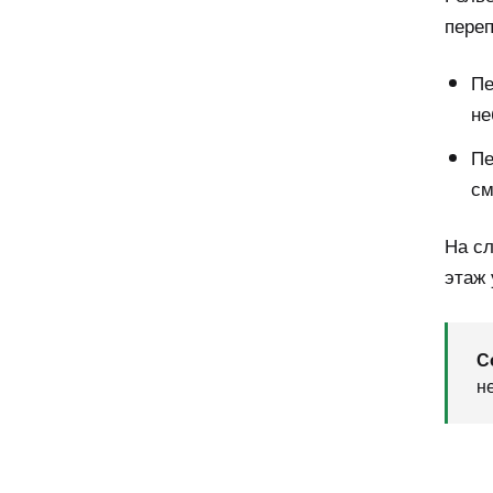
переп
Пе
не
Пе
см
На сл
этаж 
С
н