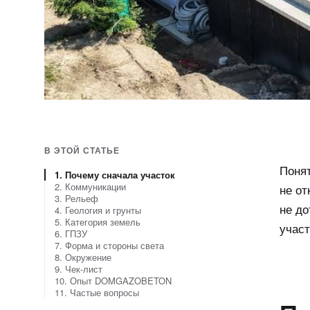
В ЭТОЙ СТАТЬЕ
Понят
1. Почему сначала участок
2. Коммуникации
не от
3. Рельеф
не д
4. Геология и грунты
5. Категория земель
участ
6. ГПЗУ
7. Форма и стороны света
8. Окружение
9. Чек-лист
10. Опыт DOMGAZOBETON
11. Частые вопросы