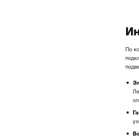
Ин
По ко
подк
подв
Эл
Ле
оп
Га
уз
Во