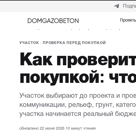
Подпи
Проект
Проект
Главная
/
Журнал
/
Участок
/
Как проверить участок перед покупкой
УЧАСТОК · ПРОВЕРКА ПЕРЕД ПОКУПКОЙ
Как проверит
покупкой: чт
Участок выбирают до проекта и про
коммуникации, рельеф, грунт, катег
участка начинается реальный бюдже
обновлено 22 июня 2026
·
10 минут чтения