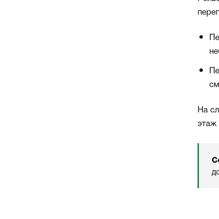
пере
Пе
не
Пе
см
На с
этаж 
С
д