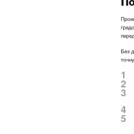
По
Проек
град
пере
Без д
точн