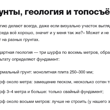
унты, геология и топосъ
гию делают всегда, даже если визуально участок выгл
седа всё хорошо, значит и у меня так же?» Может и н
 на разных грунтах.
дартная геология — три шурфа по восемь метров, обра
льтату определяют фундамент:
рмальный грунт: монолитная плита 250–300 мм;
рф около метра: замещение песком, несколько сотен т
рф 3–4 метра и больше: только свайный фундамент;
рф около восьми метров: лучше не строить (у нашего э