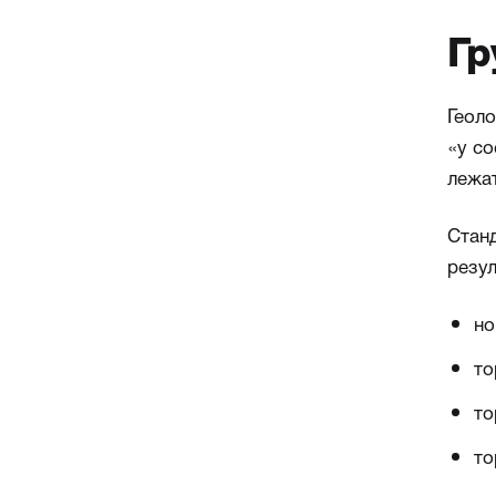
Гр
Геоло
«у со
лежат
Стан
резу
но
то
то
то