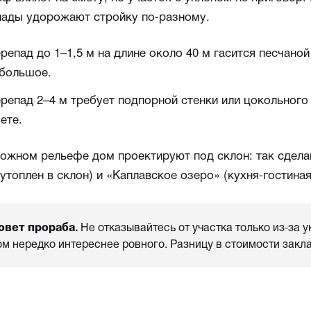
пады удорожают стройку по-разному.
репад до 1–1,5 м на длине около 40 м гасится песчан
большое.
репад 2–4 м требует подпорной стенки или цокольного
ете.
ложном рельефе дом проектируют под склон: так сдела
утоплен в склон) и «Каплавское озеро» (кухня-гостина
овет прораба.
Не отказывайтесь от участка только из-за 
ом нередко интереснее ровного. Разницу в стоимости закл