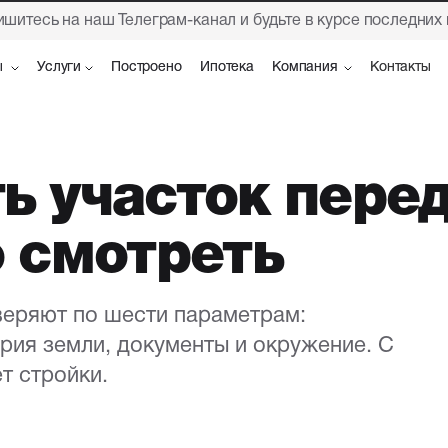
шитесь на наш Телеграм-канал и будьте в курсе последних
ы
ы
Услуги
Услуги
Построено
Построено
Ипотека
Ипотека
Компания
Компания
Контакты
Контакты
ь участок пере
о смотреть
веряют по шести параметрам:
ория земли, документы и окружение. С
т стройки.