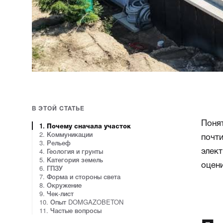
В ЭТОЙ СТАТЬЕ
Понят
1. Почему сначала участок
2. Коммуникации
почти
3. Рельеф
элек
4. Геология и грунты
5. Категория земель
оцени
6. ГПЗУ
7. Форма и стороны света
8. Окружение
9. Чек-лист
10. Опыт DOMGAZOBETON
11. Частые вопросы