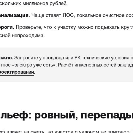
скольких миллионов рублей.
Чаще ставят ЛОС, локальное очистное со
анализация.
Проверьте, что к участку можно подъехать кругл
роги.
сной непроходима.
ажно.
Запросите у продавца или УК технические условия на
стное «электро уже есть». Расчёт инженерных сетей закла
роектировании
.
льеф: ровный, перепады
ф влияет на смету, но участок с уклоном не приговор.