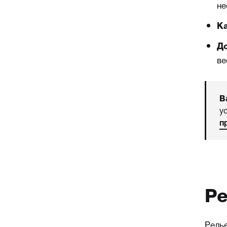
не
К
До
ве
В
у
п
Ре
Релье